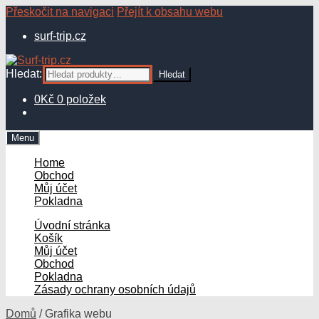
Přeskočit na navigaci
Přejít k obsahu webu
surf-trip.cz
Hledat:
Hledat
0
Kč
0 položek
Menu
Home
Obchod
Můj účet
Pokladna
Úvodní stránka
Košík
Můj účet
Obchod
Pokladna
Zásady ochrany osobních údajů
Domů
/
Grafika webu