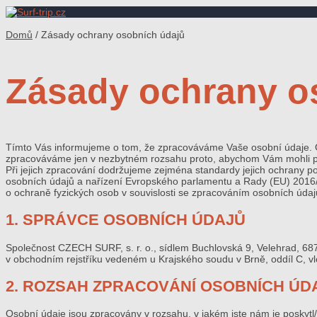
Domů
/
Zásady ochrany osobních údajů
Zásady ochrany o
Tímto Vás informujeme o tom, že zpracováváme Vaše osobní údaje.
zpracováváme jen v nezbytném rozsahu proto, abychom Vám mohli posk
Při jejich zpracování dodržujeme zejména standardy jejich ochrany p
osobních údajů a nařízení Evropského parlamentu a Rady (EU) 2016/
o ochraně fyzických osob v souvislosti se zpracováním osobních údaj
1. SPRÁVCE OSOBNÍCH ÚDAJŮ
Společnost CZECH SURF, s. r. o., sídlem Buchlovská 9, Velehrad, 6
v obchodním rejstříku vedeném u Krajského soudu v Brně, oddíl C, v
2. ROZSAH ZPRACOVÁNÍ OSOBNÍCH ÚD
Osobní údaje jsou zpracovány v rozsahu, v jakém jste nám je poskytl/