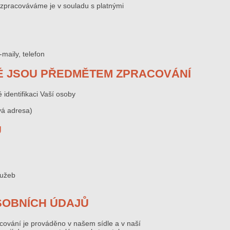
a zpracováváme je v souladu s platnými
maily, telefon
RÉ JSOU PŘEDMĚTEM ZPRACOVÁNÍ
 identifikaci Vaší osoby
vá adresa)
Ů
lužeb
SOBNÍCH ÚDAJŮ
cování je prováděno v našem sídle a v naší