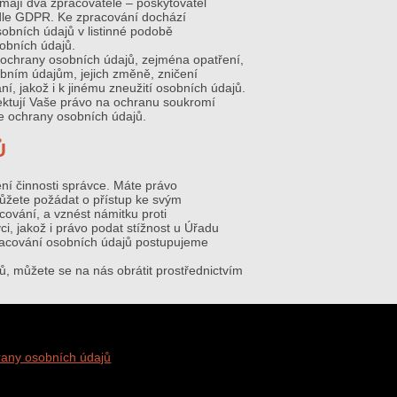
ají dva zpracovatelé – poskytovatel
podle GDPR. Ke zpracování dochází
obních údajů v listinné podobě
obních údajů.
ní ochrany osobních údajů, zejména opatření,
ním údajům, jejich změně, zničení
, jakož i k jinému zneužití osobních údajů.
ektují Vaše právo na ochranu soukromí
se ochrany osobních údajů.
Ů
ní činnosti správce. Máte právo
můžete požádat o přístup ke svým
ování, a vznést námitku proti
i, jakož i právo podat stížnost u Úřadu
pracování osobních údajů postupujeme
, můžete se na nás obrátit prostřednictvím
any osobních údajů