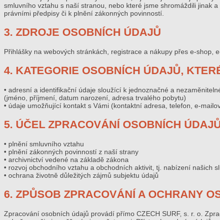
smluvního vztahu s naší stranou, nebo které jsme shromáždili jinak 
právními předpisy či k plnění zákonných povinností.
3. ZDROJE OSOBNÍCH ÚDAJŮ
Přihlášky na webových stránkách, registrace a nákupy přes e-shop, e-
4. KATEGORIE OSOBNÍCH ÚDAJŮ, KTE
• adresní a identifikační údaje sloužící k jednoznačné a nezaměnitelné
(jméno, příjmení, datum narození, adresa trvalého pobytu)
• údaje umožňující kontakt s Vámi (kontaktní adresa, telefon, e-mailo
5. ÚČEL ZPRACOVÁNÍ OSOBNÍCH ÚDAJ
• plnění smluvního vztahu
• plnění zákonných povinností z naší strany
• archivnictví vedené na základě zákona
• rozvoj obchodního vztahu a obchodních aktivit, tj. nabízení našich s
• ochrana životně důležitých zájmů subjektu údajů
6. ZPŮSOB ZPRACOVÁNÍ A OCHRANY O
Zpracování osobních údajů provádí přímo CZECH SURF, s. r. o. Zpra