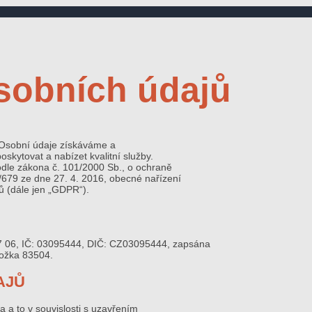
sobních údajů
 Osobní údaje získáváme a
ytovat a nabízet kvalitní služby.
odle zákona č. 101/2000 Sb., o ochraně
679 ze dne 27. 4. 2016, obecné nařízení
ů (dále jen „GDPR“).
87 06, IČ: 03095444, DIČ: CZ03095444, zapsána
ložka 83504.
AJŮ
a a to v souvislosti s uzavřením