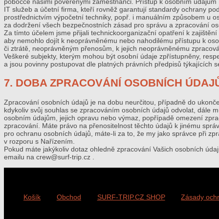
pobočce našimi pověřenými zaměstnanci. Přístup k osobním údajům m
IT služeb a účetní firma, kteří rovněž garantují standardy ochrany 
prostřednictvím výpočetní techniky, popř. i manuálním způsobem u os
za dodržení všech bezpečnostních zásad pro správu a zpracování os
Za tímto účelem jsme přijali technickoorganizační opatření k zajiště
aby nemohlo dojít k neoprávněnému nebo nahodilému přístupu k osob
či ztrátě, neoprávněným přenosům, k jejich neoprávněnému zpracování
Veškeré subjekty, kterým mohou být osobní údaje zpřístupněny, resp
a jsou povinny postupovat dle platných právních předpisů týkajících 
7. DOBA ZPRACOVÁNÍ OSOBNÍCH ÚDAJ
Zpracování osobních údajů je na dobu neurčitou, případně do ukonče
kdykoliv svůj souhlas se zpracováním osobních údajů odvolat, dále 
osobním údajům, jejich opravu nebo výmaz, popřípadě omezení zprac
zpracování. Máte právo na přenositelnost těchto údajů k jinému správc
pro ochranu osobních údajů, máte-li za to, že my jako správce při z
v rozporu s Nařízením.
Pokud máte jakýkoliv dotaz ohledně zpracování Vašich osobních údajů
emailu na crew@surf-trip.cz .
Košík
Obchod
SURF-TRIP.CZ SHOP
Zásady ochr